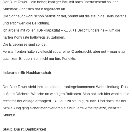
Der Blue Tower – ein hoher, kantiger Bau mit noch überraschend solider
Substanz – bot sich dafür regelrecht an.
Die Sonne, obwohl schon herbstlich tief, brennt auf die staubige Bausubstanz
und erschwert die Belichtung.
Ich arbeite mit voller HDR-Kapazität – -1, 0, +1 Belichtungsreihe –, um die
harten Kontraste halbwegs zu zähmen.
Die Ergebnisse sind solide.
Fensterfronten hätten vielleicht sogar eine -2 gebraucht, aber gut – man ist ja
auch zum Erleben hier, nicht nur fürs Perfekte.
I
ndustrie trifft Nachbarschaft
Der Blue Tower steht inmitten einer heruntergekommenen Wohnsiedlung. Rost
auf den Dächern, Wäsche an windigen Balkonen. Man hat sich hier wohl nie so
recht mit der Anlage arrangiert – zu laut, zu staubig, zu nah. Und doch: Mit der
Schließung ging sicher mehr verloren als nur Lärm. Arbeitsplätze, Identität,
Struktur.
Staub, Durst, Dankbarkeit