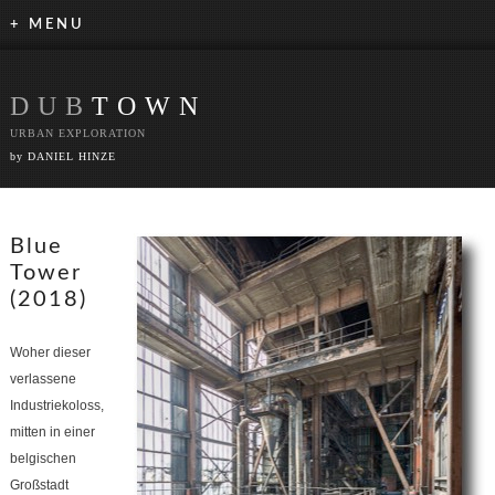
+ MENU
DUB
TOWN
URBAN EXPLORATION
by DANIEL HINZE
Blue
Tower
(2018)
Woher dieser
verlassene
Industriekoloss,
mitten in einer
belgischen
Großstadt