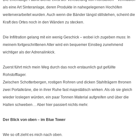
als eine Art Sinteranlage, deren Produkte in nahegelegenen Hochöfen
weiterverarbeitet wurden. Auch wenn die Bänder längst stillstehen, scheint die
Kraft des Ortes noch in den Wänden zu stecken.
Die Infiltration gelang mit ein wenig Geschick – wobei ich zugeben muss: In
meinem fortgeschrittenen Alter wird ein bequemer Einstieg zunehmend
wichtiger als der Adrenalinkick.
Zuerst führt mich mein Weg durch das noch erstaunlich gut gefüllte
Rohstofflager.
Zwischen Schotterbergen, rostigen Rohren und dicken Stahlträgern thronen
zwei Portalkräne, die in ihrer Ruhe fast majestätisch wirken. Als ob sie gleich
wieder loslegen würden, ein paar Tonnen Material aufgreifen und über die
Hallen schweben… Aber hier passiert nichts mehr.
Der Blick von oben – im Blue Tower
Wie so oft zieht es mich nach oben.