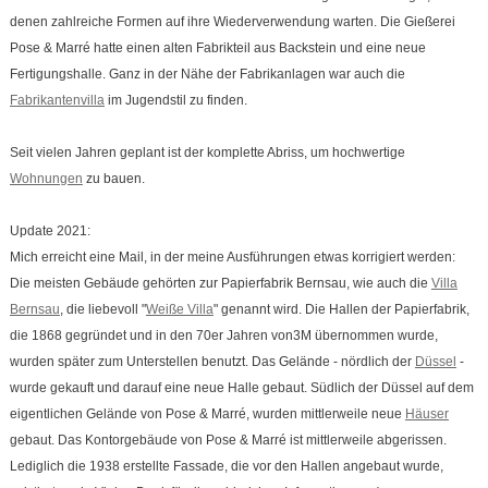
denen zahlreiche Formen auf ihre Wiederverwendung warten. Die Gießerei
Pose & Marré hatte einen alten Fabrikteil aus Backstein und eine neue
Fertigungshalle. Ganz in der Nähe der Fabrikanlagen war auch die
Fabrikantenvilla
im Jugendstil zu finden.
Seit vielen Jahren geplant ist der komplette Abriss, um hochwertige
Wohnungen
zu bauen.
Update 2021:
Mich erreicht eine Mail, in der meine Ausführungen etwas korrigiert werden:
Die meisten Gebäude gehörten zur Papierfabrik Bernsau, wie auch die
Villa
Bernsau
, die liebevoll "
Weiße Villa
" genannt wird. Die Hallen der Papierfabrik,
die 1868 gegründet und in den 70er Jahren von3M übernommen wurde,
wurden später zum Unterstellen benutzt. Das Gelände - nördlich der
Düssel
-
wurde gekauft und darauf eine neue Halle gebaut. Südlich der Düssel auf dem
eigentlichen Gelände von Pose & Marré, wurden mittlerweile neue
Häuser
gebaut. Das Kontorgebäude von Pose & Marré ist mittlerweile abgerissen.
Lediglich die 1938 erstellte Fassade, die vor den Hallen angebaut wurde,