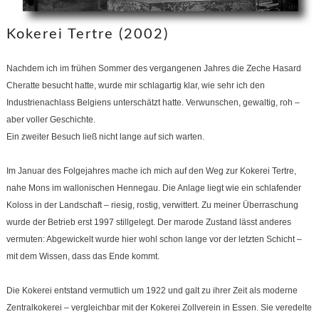
Kokerei Tertre (2002)
Nachdem ich im frühen Sommer des vergangenen Jahres die Zeche Hasard
Cheratte besucht hatte, wurde mir schlagartig klar, wie sehr ich den
Industrienachlass Belgiens unterschätzt hatte. Verwunschen, gewaltig, roh –
aber voller Geschichte.
Ein zweiter Besuch ließ nicht lange auf sich warten.
Im Januar des Folgejahres mache ich mich auf den Weg zur Kokerei Tertre,
nahe Mons im wallonischen Hennegau. Die Anlage liegt wie ein schlafender
Koloss in der Landschaft – riesig, rostig, verwittert. Zu meiner Überraschung
wurde der Betrieb erst 1997 stillgelegt. Der marode Zustand lässt anderes
vermuten: Abgewickelt wurde hier wohl schon lange vor der letzten Schicht –
mit dem Wissen, dass das Ende kommt.
Die Kokerei entstand vermutlich um 1922 und galt zu ihrer Zeit als moderne
Zentralkokerei – vergleichbar mit der Kokerei Zollverein in Essen. Sie veredelte