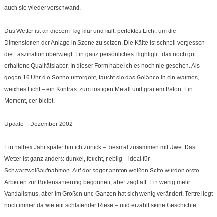
auch sie wieder verschwand.
Das Wetter ist an diesem Tag klar und kalt, perfektes Licht, um die
Dimensionen der Anlage in Szene zu setzen. Die Kälte ist schnell vergessen –
die Faszination überwiegt. Ein ganz persönliches Highlight: das noch gut
erhaltene Qualitätslabor. In dieser Form habe ich es noch nie gesehen. Als
gegen 16 Uhr die Sonne untergeht, taucht sie das Gelände in ein warmes,
weiches Licht – ein Kontrast zum rostigen Metall und grauem Beton. Ein
Moment, der bleibt.
Update – Dezember 2002
Ein halbes Jahr später bin ich zurück – diesmal zusammen mit Uwe. Das
Wetter ist ganz anders: dunkel, feucht, neblig – ideal für
Schwarzweißaufnahmen. Auf der sogenannten weißen Seite wurden erste
Arbeiten zur Bodensanierung begonnen, aber zaghaft. Ein wenig mehr
Vandalismus, aber im Großen und Ganzen hat sich wenig verändert. Tertre liegt
noch immer da wie ein schlafender Riese – und erzählt seine Geschichte.