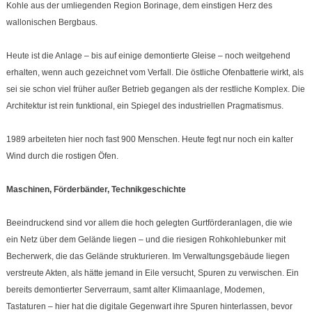
Kohle aus der umliegenden Region Borinage, dem einstigen Herz des
wallonischen Bergbaus.
Heute ist die Anlage – bis auf einige demontierte Gleise – noch weitgehend
erhalten, wenn auch gezeichnet vom Verfall. Die östliche Ofenbatterie wirkt, als
sei sie schon viel früher außer Betrieb gegangen als der restliche Komplex. Die
Architektur ist rein funktional, ein Spiegel des industriellen Pragmatismus.
1989 arbeiteten hier noch fast 900 Menschen. Heute fegt nur noch ein kalter
Wind durch die rostigen Öfen.
Maschinen, Förderbänder, Technikgeschichte
Beeindruckend sind vor allem die hoch gelegten Gurtförderanlagen, die wie
ein Netz über dem Gelände liegen – und die riesigen Rohkohlebunker mit
Becherwerk, die das Gelände strukturieren. Im Verwaltungsgebäude liegen
verstreute Akten, als hätte jemand in Eile versucht, Spuren zu verwischen. Ein
bereits demontierter Serverraum, samt alter Klimaanlage, Modemen,
Tastaturen – hier hat die digitale Gegenwart ihre Spuren hinterlassen, bevor