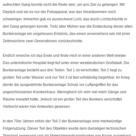
aufrechten Gang konnte nicht die Rede sein, um ans Ziel zu gelangen. Mit
Gepäck und sei es nur der Fotoapparat, war das Vorankommen noch
schwieriger. Immerhin gab es ausreichend Licht, das durch Lichtschächte in
den Gang gelangen konnte. Trotz aller Mühen war die Entdeckung dieser alten
Bunkeranlage ein ungeheures Erlebnis, das einen unversehens wie mit einer
Zeitmaschine zwei Generationen zurückschickte.
Endlich erreiche ich das Ende und finde mich in einer anderen Welt wieder.
Das unterirdische Hospital liegt tief unter einer westdeutschen Großstadt. Die
Bunkeranlage besteht aus drei Teilen: Teil 1 ist verschüttet, Teil 2 liegt zu
großen Teil unter Wasser und nur Teil 3 ist fast vollständig begehbar. Im Krieg
diente die ausgedehnte Bunkeranlage Schutz vor Luftangriffen für das
angeschlossenen Krankenhaus. Wenngleich ich sehr viel mehr Gänge und
Räume erwartet hätte. Jedoch ist ein großer Teil des Bunkers verschüttet.
Vielleicht wären hier Antworten gewesen.
In den 70er Jahren erfuhr der Teil 2 der Bunkeranlage eine merkwürdige
Folgenutzung. Dieser Teil des Objektes wurde dem damaligen technischen
Standard angepasst und als Materialerprobungsbunker von Krupp ausgebaut.