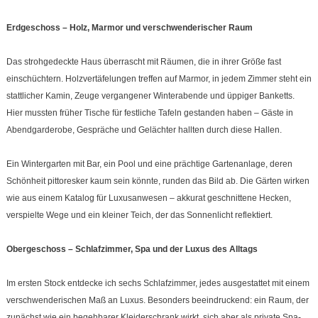
Erdgeschoss – Holz, Marmor und verschwenderischer Raum
Das strohgedeckte Haus überrascht mit Räumen, die in ihrer Größe fast
einschüchtern. Holzvertäfelungen treffen auf Marmor, in jedem Zimmer steht ein
stattlicher Kamin, Zeuge vergangener Winterabende und üppiger Banketts.
Hier mussten früher Tische für festliche Tafeln gestanden haben – Gäste in
Abendgarderobe, Gespräche und Gelächter hallten durch diese Hallen.
Ein Wintergarten mit Bar, ein Pool und eine prächtige Gartenanlage, deren
Schönheit pittoresker kaum sein könnte, runden das Bild ab. Die Gärten wirken
wie aus einem Katalog für Luxusanwesen – akkurat geschnittene Hecken,
verspielte Wege und ein kleiner Teich, der das Sonnenlicht reflektiert.
Obergeschoss – Schlafzimmer, Spa und der Luxus des Alltags
Im ersten Stock entdecke ich sechs Schlafzimmer, jedes ausgestattet mit einem
verschwenderischen Maß an Luxus. Besonders beeindruckend: ein Raum, der
zunächst wie ein begehbarer Kleiderschrank wirkt, sich aber als private Spa-