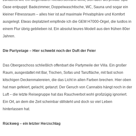
Oase entpuppt: Badezimmer, Doppelwaschtische, WC, Sauna und sogar ein
kleiner Fitnessraum – alles hier ist auf maximale Privatsphäre und Komfort
ausgelegt. Etwas deplatziert empfinde ich die GEM H7000-Orgel, die lustlos in
einem Flur übrig geblieben ist. Ein absolut teures Modell aus den frühen 80er
Jahren.
Die Partyetage – Hier schwebt noch der Duft der Feier
Das Obergeschoss schließlich offenbart die Partymeile der Villa. Ein großer
Raum, ausgestattet mit Bar, Tischen, Sofas und Tanzfläche, mit fast schon
kitschigen Deckenmalereien, die das Licht in allen Farben brechen. Hier oben
hat man gefeiert, gelacht, getanzt. Der Geruch von Cannabis hängt noch in der
Luft – die letzte Reisegruppe hat das Rauchverbot wohl großzügig ignoriert.
Ein Ort, an dem die Zeit scheinbar stillsteht und doch so viel Leben
hinterlassen hat.
Rückweg – ein letzter Herzschlag