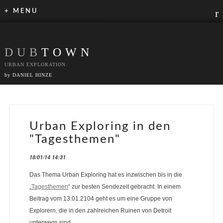
r
+ MENU
DUB
TOWN
URBAN EXPLORATION
by DANIEL HINZE
Urban Exploring in den
"Tagesthemen"
18/01/14 14:31
Das Thema Urban Exploring hat es inzwischen bis in die
„
Tagesthemen
“ zur besten Sendezeit gebracht. In einem
Beitrag vom 13.01.2104 geht es um eine Gruppe von
Explorern, die in den zahlreichen Ruinen von Detroit
unterwegs sind.