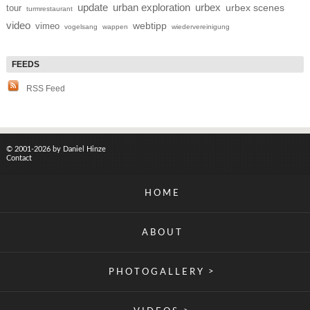
update
urban exploration
urbex
tour
urbex scenes
turmrestaurant
video
webtipp
vimeo
vogelsang
wappen
wiedervereinigung
RSS Feed
© 2001-2026 by Daniel Hinze
Contact
HOME
ABOUT
>
PHOTOGALLERY