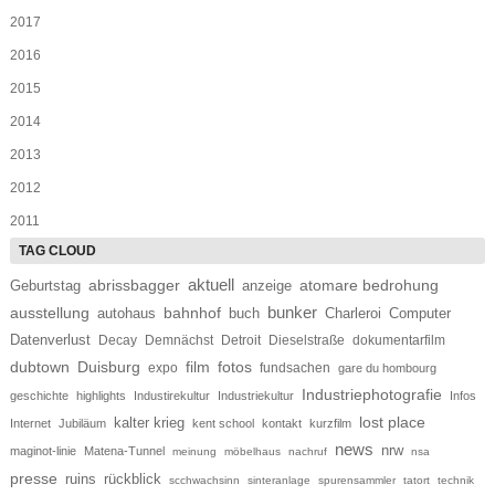
2017
2016
2015
2014
2013
2012
2011
aktuell
abrissbagger
Geburtstag
atomare bedrohung
anzeige
bunker
ausstellung
bahnhof
autohaus
buch
Charleroi
Computer
Datenverlust
Decay
Demnächst
Detroit
Dieselstraße
dokumentarfilm
dubtown
Duisburg
film
fotos
expo
fundsachen
gare du hombourg
Industriephotografie
geschichte
highlights
Industirekultur
Industriekultur
Infos
lost place
kalter krieg
Internet
Jubiläum
kent school
kontakt
kurzfilm
news
nrw
maginot-linie
Matena-Tunnel
meinung
möbelhaus
nachruf
nsa
presse
ruins
rückblick
scchwachsinn
sinteranlage
spurensammler
tatort
technik