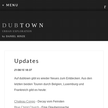
r
+ MENU
DUB
TOWN
URBAN EXPLORATION
by DANIEL HINZE
Updates
21/06/15 18:37
Auf dubtown gibt es wieder Neues zum Entdecken. Aus den
letzten beiden Touren durch Belgien, Luxemburg und
Frankreich gibt es heute:
Chateau Congo
- Decay vom Feinsten
Blue Christ Church
- Eine Glaubenssache