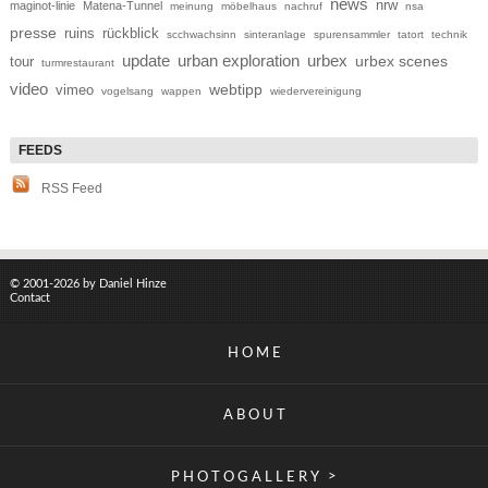
news
nrw
maginot-linie
Matena-Tunnel
meinung
möbelhaus
nachruf
nsa
presse
ruins
rückblick
scchwachsinn
sinteranlage
spurensammler
tatort
technik
update
urban exploration
urbex
tour
urbex scenes
turmrestaurant
video
webtipp
vimeo
vogelsang
wappen
wiedervereinigung
RSS Feed
© 2001-2026 by Daniel Hinze
Contact
HOME
ABOUT
>
PHOTOGALLERY