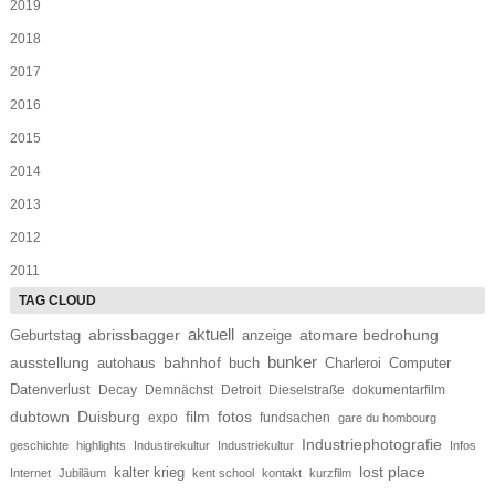
2019
2018
2017
2016
2015
2014
2013
2012
2011
aktuell
abrissbagger
Geburtstag
atomare bedrohung
anzeige
bunker
ausstellung
bahnhof
autohaus
buch
Charleroi
Computer
Datenverlust
Decay
Demnächst
Detroit
Dieselstraße
dokumentarfilm
dubtown
Duisburg
film
fotos
expo
fundsachen
gare du hombourg
Industriephotografie
geschichte
highlights
Industirekultur
Industriekultur
Infos
lost place
kalter krieg
Internet
Jubiläum
kent school
kontakt
kurzfilm